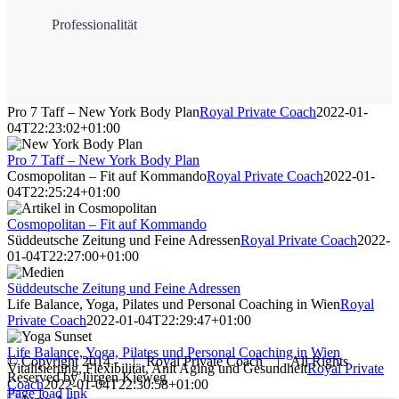
Professionalität
Pro 7 Taff – New York Body Plan
Royal Private Coach
2022-01-
04T22:23:02+01:00
Pro 7 Taff – New York Body Plan
Cosmopolitan – Fit auf Kommando
Royal Private Coach
2022-01-
04T22:25:24+01:00
Cosmopolitan – Fit auf Kommando
Süddeutsche Zeitung und Feine Adressen
Royal Private Coach
2022-
01-04T22:27:00+01:00
Süddeutsche Zeitung und Feine Adressen
Life Balance, Yoga, Pilates und Personal Coaching in Wien
Royal
Private Coach
2022-01-04T22:29:47+01:00
Life Balance, Yoga, Pilates und Personal Coaching in Wien
© Copyright 2014 -
| Royal Private Coach
| All Rights
Vitalisierung, Flexibilität, Anit Aging und Gesundheit
Royal Private
Reserved by Jürgen Kieweg
Coach
2022-01-04T22:30:58+01:00
Facebook
Twitter
LinkedIn
Instagram
Page load link