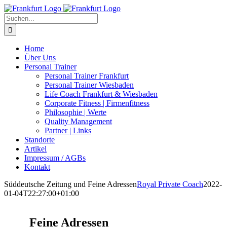
Zum
Inhalt
Suche
springen
nach:
Home
Über Uns
Personal Trainer
Personal Trainer Frankfurt
Personal Trainer Wiesbaden
Life Coach Frankfurt & Wiesbaden
Corporate Fitness | Firmenfitness
Philosophie | Werte
Quality Management
Partner | Links
Standorte
Artikel
Impressum / AGBs
Kontakt
Süddeutsche Zeitung und Feine Adressen
Royal Private Coach
2022-
01-04T22:27:00+01:00
Feine Adressen